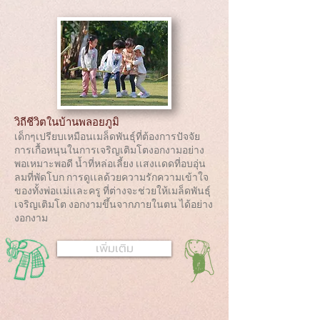
วิถีชีวิตในบ้านพลอยภูมิ
เด็กๆเปรียบเหมือนเมล็ดพันธุ์ที่ต้องการปัจจัย
การเกื้อหนุนในการเจริญเติมโตงอกงามอย่าง
พอเหมาะพอดี น้ำที่หล่อเลี้ยง เเสงเเดดที่อบอุ่น
ลมที่พัดโบก การดูเเลด้วยความรักความเข้าใจ
ของทั้งพ่อเเม่เเละครู ที่ต่างจะช่วยให้เมล็ดพันธุ์
เจริญเติมโต งอกงามขึ้น
จาก
ภายในตน
ได้อย่าง
งอกงาม
เพิ่มเติม